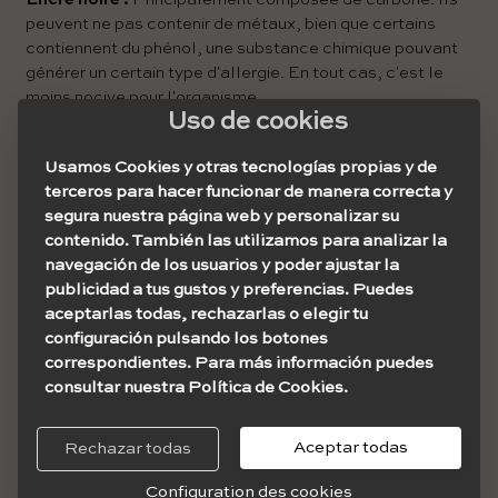
peuvent ne pas contenir de métaux, bien que certains
contiennent du phénol, une substance chimique pouvant
générer un certain type d'allergie. En tout cas, c'est le
moins nocive pour l'organisme.
Uso de cookies
Encre rouge :
Il est considérée comme le plus
dangereux, car sa base est le mercure, un composant
Usamos Cookies y otras tecnologías propias y de
dont la nocivité a tendance à générer des allergies,
terceros para hacer funcionar de manera correcta y
même longtemps après la réalisation du tatouage. Elle
segura nuestra página web y personalizar su
peut être remplacée par de l'encre carminée, fabriquée à
contenido. También las utilizamos para analizar la
partir d'insectes et plus hypoallergénique.
navegación de los usuarios y poder ajustar la
publicidad a tus gustos y preferencias. Puedes
Encre bleue :
Composée de sels de cobalt, il peut
aceptarlas todas, rechazarlas o elegir tu
provoquer à certaines occasions spéciales dans les
configuración pulsando los botones
peaux hypersensibles une affection chronique appelée
correspondientes. Para más información puedes
granulomes, une éruption cutanée avec un relief en forme
consultar nuestra Política de Cookies.
d'anneau.
Encre jaune :
Composé de cadmium et de sulfite de
Aceptar todas
Rechazar todas
cadmium. Elle ne provoque généralement pas
Configuration des cookies
d'allergies, si cela se produit, l'intensité serait légère.