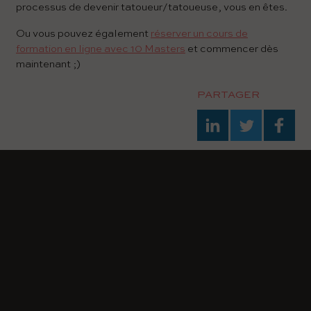
processus de devenir tatoueur/tatoueuse, vous en êtes.
Ou vous pouvez également
réserver un cours de
formation en ligne avec 10 Masters
et commencer dès
maintenant ;)
PARTAGER