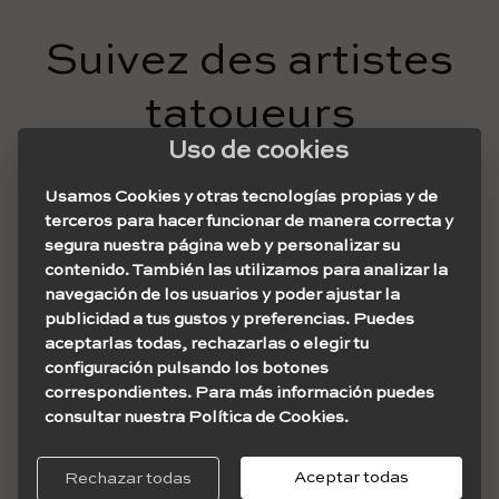
Suivez des artistes
tatoueurs
Uso de cookies
Usamos Cookies y otras tecnologías propias y de
Une bonne façon d'apprendre l'art du tatouage est de
terceros para hacer funcionar de manera correcta y
suivre et d'étudier le travail d'artistes célèbres. Trouvez
segura nuestra página web y personalizar su
des artistes renommés avec différents styles et analysez
contenido. También las utilizamos para analizar la
leurs designs : composition, utilisation des couleurs,
navegación de los usuarios y poder ajustar la
techniques utilisées, etc.
publicidad a tus gustos y preferencias. Puedes
Découvrez ce qui fonctionne pour vous et quel marché
aceptarlas todas, rechazarlas o elegir tu
convient au type de tatouages que vous souhaitez créer.
configuración pulsando los botones
correspondientes. Para más información puedes
consultar nuestra Política de Cookies.
Apprenez à utiliser
Aceptar todas
Rechazar todas
la machine à tatouer