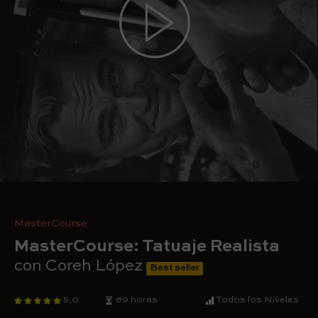
MasterCourse
MasterCourse: Tatuaje Realista
con Coreh López
Best seller
5,0
89 horas
Todos los Niveles