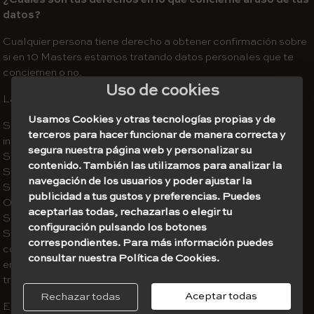
datos?
Cualquier persona tiene derecho a obtener confirmación sobre
si en 10 Masters estamos tratando datos personales que te
conciernen o no.
Uso de cookies
Las personas interesadas tienen derecho a:
Usamos Cookies y otras tecnologías propias y de
Solicitar el acceso a los datos personales relativos al
terceros para hacer funcionar de manera correcta y
interesado.
segura nuestra página web y personalizar su
Solicitar su rectificación o supresión.
contenido. También las utilizamos para analizar la
Solicitar su cancelación.
navegación de los usuarios y poder ajustar la
Solicitar la limitación de su tratamiento.
publicidad a tus gustos y preferencias. Puedes
Oponerse al tratamiento.
aceptarlas todas, rechazarlas o elegir tu
Solicitar la portabilidad de los datos.
configuración pulsando los botones
Si has otorgado tu consentimiento para alguna finalidad
correspondientes. Para más información puedes
concreta, tienes derecho a retirar el consentimiento otorgado
consultar nuestra Política de Cookies.
en cualquier momento, sin que ello afecte a la licitud del
tratamiento basado en el consentimiento previo a tu retirada.
Aceptar todas
Rechazar todas
En caso de que sientas vulnerados tus derechos en lo