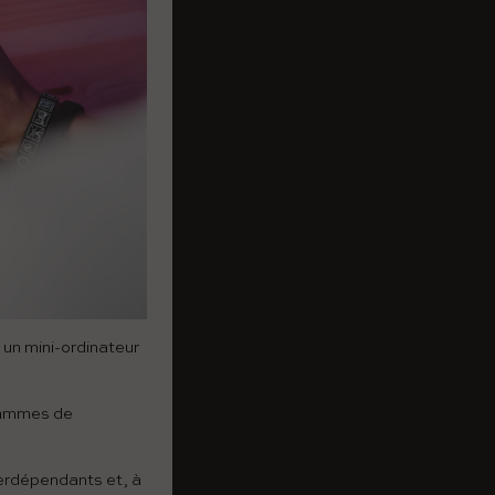
r un mini-ordinateur
rammes de
erdépendants et, à