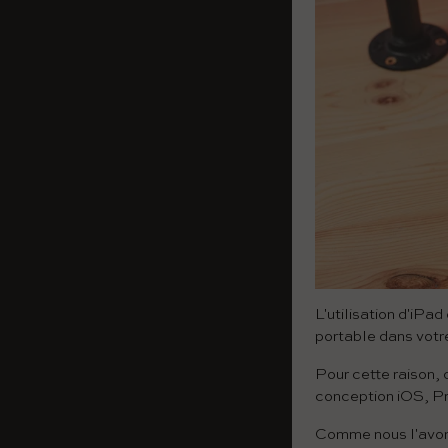
L'utilisation d'iPad
portable dans votre
Pour cette raison
conception iOS, Pr
Comme nous l'avons