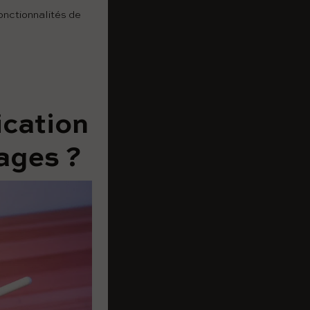
onctionnalités de
ication
ges ​​?