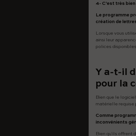
4- C'est très bien 
Le programme prop
création de lettre
Lorsque vous utilis
ainsi leur apparenc
polices disponibles
Y a-t-il
pour la 
Bien que le logicie
matérielle requise
Comme programme e
inconvénients gén
Bien qu'ils offren