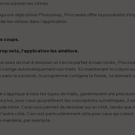
ou incorporer les vôtres.
qui ont déjà utilisé Photoshop, Procreate offre la possibilité d'i
e les utiliser dans l'application.
es coups.
trop nets, l'application les améliore.
us avez du mal à dessiner un cercle parfait à main levée, Procre
qui corrige automatiquement vos traits. En maintenant le crayon su
sans le soulever, le programme corrigera la forme, lui donnant 
é s'applique à tous les types de traits, garantissant une précision
 De plus, pour ceux qui préfèrent les conceptions symétriques, il e
ode miroir. Cela vous permet de dessiner sur un côté, tandis que
'autre côté. Ceci est particulièrement utile pour ceux qui créent 
e mandala, par exemple.