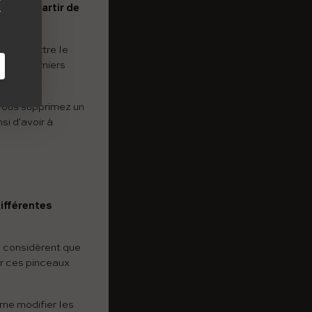
ler à partir de
ompromettre le
r les derniers
 vous supprimez un
si d'avoir à
ifférentes
s considèrent que
er ces pinceaux
me modifier les