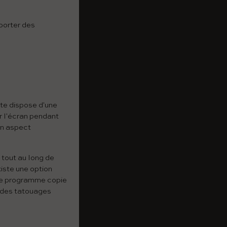
mporter des
ate dispose d'une
r l'écran pendant
un aspect
 tout au long de
xiste une option
 le programme copie
des tatouages ​​