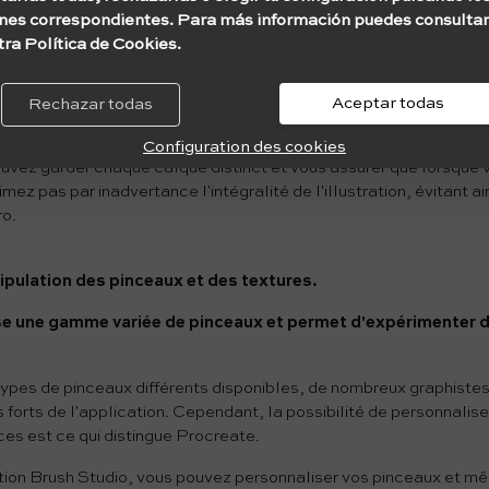
hop, dans cette application, vous pouvez également travail
nes correspondientes. Para más información puedes consultar
.
tra Política de Cookies.
e travailler sur des parties spécifiques de la conception sans c
r exemple, vous pouvez créer une esquisse sur un calque et affine
Aceptar todas
Rechazar todas
.
Configuration des cookies
ouvez garder chaque calque distinct et vous assurer que lorsque
imez pas par inadvertance l'intégralité de l'illustration, évitant ain
o.
ipulation des pinceaux et des textures.
e une gamme variée de pinceaux et permet d'expérimenter d
ypes de pinceaux différents disponibles, de nombreux graphiste
ts forts de l'application. Cependant, la possibilité de personnalis
es est ce qui distingue Procreate.
tion Brush Studio, vous pouvez personnaliser vos pinceaux et mê