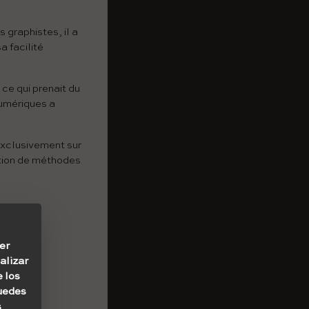
 graphistes, il a
 facilité
ce qui prenait du
numériques a
exclusivement sur
ation de méthodes
s du
er
alizar
e los
Puedes
s