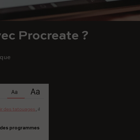
ec Procreate ?
ique
ir des tatouages
, il
un des programmes