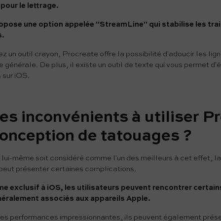
pour le lettrage.
ose une option appelée "StreamLine" qui stabilise les trait
s.
ez un outil crayon, Procreate offre la possibilité d'adoucir les lig
e générale. De plus, il existe un outil de texte qui vous permet d'
 sur iOS.
 des inconvénients à utiliser P
conception de tatouages ​​?
l lui-même soit considéré comme l'un des meilleurs à cet effet, la
 peut présenter certaines complications.
xclusif à iOS, les utilisateurs peuvent rencontrer certain
éralement associés aux appareils Apple.
t des performances impressionnantes, ils peuvent également prés