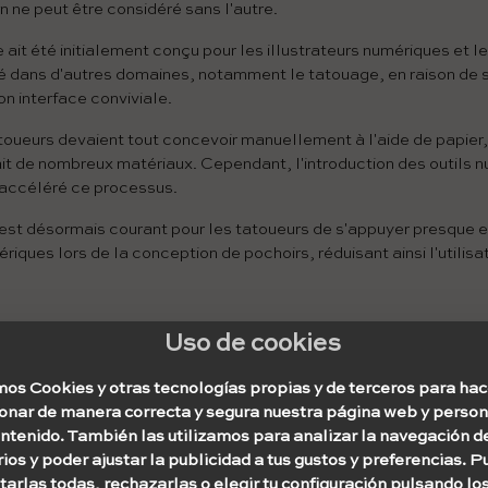
un ne peut être considéré sans l'autre.
ait été initialement conçu pour les illustrateurs numériques et les
é dans d'autres domaines, notamment le tatouage, en raison de sa
son interface conviviale.
oueurs devaient tout concevoir manuellement à l'aide de papier, 
it de nombreux matériaux. Cependant, l'introduction des outils 
accéléré ce processus.
 est désormais courant pour les tatoueurs de s'appuyer presque 
ques lors de la conception de pochoirs, réduisant ainsi l'utilis
Uso de cookies
 caractéristiques principale
os Cookies y otras tecnologías propias y de terceros para hac
mme
ionar de manera correcta y segura nuestra página web y person
ontenido. También las utilizamos para analizar la navegación d
availler en couches.
ios y poder ajustar la publicidad a tus gustos y preferencias. 
arlas todas, rechazarlas o elegir tu configuración pulsando lo