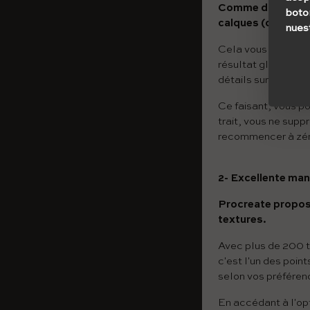
Comme dans Photos
boto
calques (calques)
nues
Cela vous permet d
résultat global. Pa
détails sur un autre
Ce faisant, vous p
trait, vous ne suppr
recommencer à zér
2- Excellente man
Procreate propos
textures.
Avec plus de 200 t
c'est l'un des poin
selon vos préférenc
En accédant à l'op