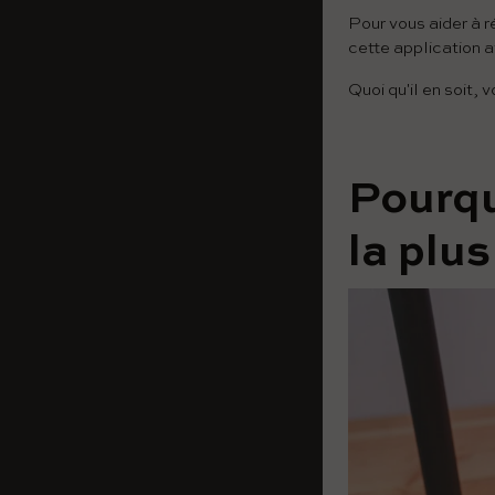
Pour vous aider à r
cette application a
Quoi qu'il en soit, v
Pourqu
la plus