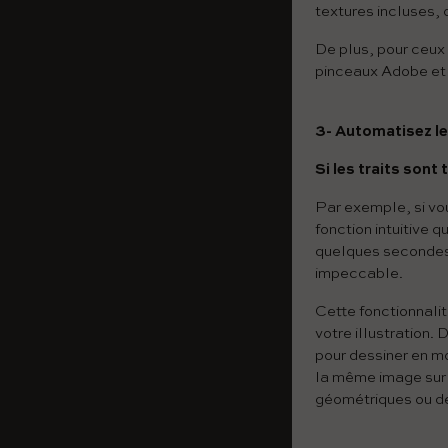
textures incluses, 
De plus, pour ceux 
pinceaux Adobe et d
3- Automatisez l
Si les traits sont 
Par exemple, si vo
fonction intuitive 
quelques secondes 
impeccable.
Cette fonctionnalit
votre illustration.
pour dessiner en m
la même image sur l
géométriques ou d