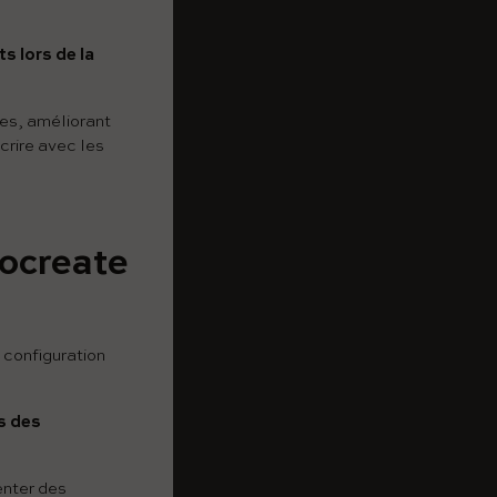
s lors de la
nes, améliorant
écrire avec les
rocreate
 configuration
s des
enter des