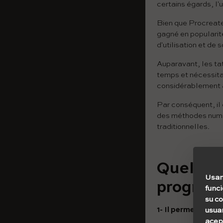
certains égards, l'
Bien que Procreate 
gagné en popularit
d'utilisation et de 
Auparavant, les tat
temps et nécessita
considérablement 
Par conséquent, il
des méthodes numéri
traditionnelles.
Quelques
Usam
progra
func
su c
1- Il permet de tr
usuar
acept