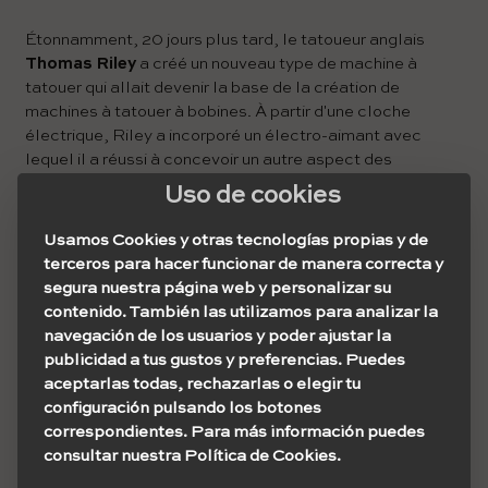
Étonnamment, 20 jours plus tard, le tatoueur anglais
Thomas Riley
a créé un nouveau type de machine à
tatouer qui allait devenir la base de la création de
machines à tatouer à bobines. À partir d'une cloche
électrique, Riley a incorporé un électro-aimant avec
lequel il a réussi à concevoir un autre aspect des
machines à tatouer.
Uso de cookies
Usamos Cookies y otras tecnologías propias y de
Fonctionnement d'une sonnette
terceros para hacer funcionar de manera correcta y
Auteur: Raimond Spekking / CC BY-SA 4.0
segura nuestra página web y personalizar su
(
Wikimedia.org
)
contenido. También las utilizamos para analizar la
navegación de los usuarios y poder ajustar la
Bobines pour machines à tatouer
publicidad a tus gustos y preferencias. Puedes
Source:
Amazon.es
aceptarlas todas, rechazarlas o elegir tu
configuración pulsando los botones
Mais celui qui a vraiment créé la configuration à double
correspondientes. Para más información puedes
bobine était
Alfred Charles South
. Il a fait un dessin où
consultar nuestra Política de Cookies.
les bobines, placées côte à côte, ont été placées sur le