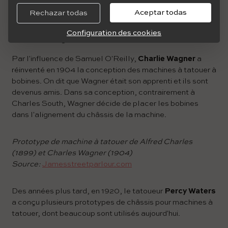
côté de la machine. Le problème de ce prototype était
Aceptar todas
Rechazar todas
son poids excessif, qui obligeait les tatoueurs à placer un
support au plafond pour supporter le poids de la machine
Configuration des cookies
lors du tatouage.
Par l'influence de Samuel O'Reilly,
Charlie Wagner
a
réinventé en 1904 la conception des machines à tatouer à
bobines. On dit que Wagner était son apprenti et ils sont
devenus amis. Dans sa conception, contrairement à
Charles South, Wagner décide de placer les bobines
dans l'alignement du châssis de la machine.
Prototype de machine à tatouer de Alfred Charles
(1899) et Charles Wagner (1904)
Source:
Jamesstreetparlour.com
Des années plus tard, en 1920, le tatoueur
Percy Waters
a conçu plusieurs prototypes de châssis pour machines à
tatouer, dont beaucoup sont utilisés aujourd'hui.