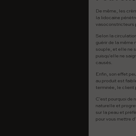
De même, les crème
la lidocaïne pénètr
vasoconstricteurs p
Selon la circulatio
guérir de la même m
souple, et elle ne
puisqu'elle ne sai
causés.
Enfin, son effet pe
au produit est faib
terminée, le client 
C'est pourquoi de n
naturelle et progr
sur la peau et préfè
pour vous mettre d'