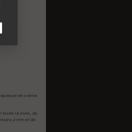
ès épaisse de crème
r toute la zone, de
u moins 2 mm et de