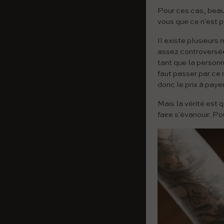
Pour ces cas, beau
vous que ce n'est 
Il existe plusieur
assez controversées
tant que la personne
faut passer par ce
donc le prix à payer
Mais la vérité est
faire s'évanouir. P