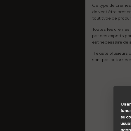
Ce type de crèmes 
doivent être presc
tout type de produ
Toutes les crèmes 
par des experts pou
est nécessaire de s
Il existe plusieurs
sont pas autorisée
Usam
func
su c
usuar
acept