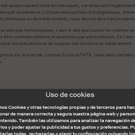
est assez courant chez les tatoueurs, car elles sont légalemen
rites par un médecin. Lorsque nous parlons d'analgésiques, d'an
its chimiques ou de médicaments, nous devons être très prudents
ne sont pas homologuées, c'est-à-dire que toutes les crèmes ne 
r être commercialisées et avalisées par une institution. Et c'est cr
uivre les indications et de toujours lire la notice du médicament.
 options sur le marché, comme Emla ou TKTX, mais dans certains e
s.
Uso de cookies
os Cookies y otras tecnologías propias y de terceros para hac
ionar de manera correcta y segura nuestra página web y person
ontenido. También las utilizamos para analizar la navegación d
ios y poder ajustar la publicidad a tus gustos y preferencias. 
arlas todas, rechazarlas o elegir tu configuración pulsando lo