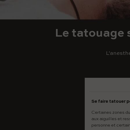
Le tatouage 
L'anesthé
Se faire tatouer p
Certaines zones du
aux aiguilles et r
personne et certain