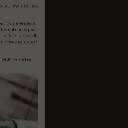
uleur, mais saviez-
s, mais elles sont
les utiliser ou pas
 se faire tatouer il
s votre peau, c'est
la peut même les