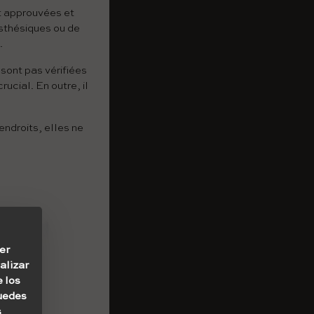
t approuvées et
esthésiques ou de
.
sont pas vérifiées
ucial. En outre, il
ndroits, elles ne
er
alizar
e los
Puedes
s