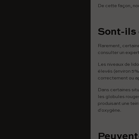
De cette façon, no
Sont-ils
Rarement, certaine
consulter un expert 
Les niveaux de lid
élevés (environ 5%
correctement ou a
Dans certaines sit
les globules rouge
produisant une tein
d'oxygène.
Peuvent-