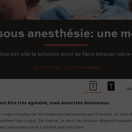
sous anesthésie: une m
sie est-elle la solution pour se faire tatouer sans
30 mai 2024
0 commentaires
eut être très agréable, mais aussi très douloureux.
 corps ont plus de terminaisons nerveuses que d'autres, et sont 
essentent les coups. De même, le seuil de douleur dépend toujour
es personnes ne le tolèrent pas très bien.