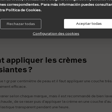
nes correspondientes. Para más información puedes consultar
tra Política de Cookies.
Aceptar todas
Rechazar todas
Configuration des cookies
 appliquer les crèmes
iantes ?
ise 1 gr par centimètre de peau et il faut appliquer une couche tr
raiment efficace.
 varier selon chaque marque, mais il est recommandé de bien lave
 chaude, de se raser puis d'appliquer la crème en une couche d'a
 plastique transparent pendant une heure.