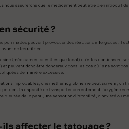
us nous assurerons que le médicament peut être bien introduit da
 en sécurité ?
s pommades peuvent provoquer des réactions allergiques, il est
avant de les utiliser.
ocaïne (médicament anesthésique local) qu'elles contiennent so
) et peuvent donc être dangereux dans les cas où ils ne sont pa
ppliquées de manière excessive.
uations improbables, une méthémoglobinémie peut survenir, un tr
s perdent la capacité de transporter correctement l'oxygène vers
te bleutée de la peau, une sensation d'irritabilité, d'anxiété ou
ils affecter le tatouage ?