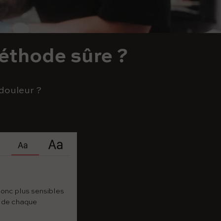
éthode sûre ?
 douleur ?
donc plus sensibles
s de chaque