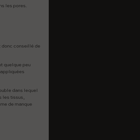
ns les pores.
 donc conseillé de
nt quelque peu
s appliquées
ouble dans lequel
 les tissus,
 même de manque