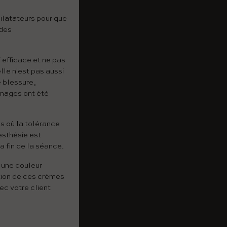
ilatateurs pour que
 des
i efficace et ne pas
lle n'est pas aussi
e blessure,
mmages ont été
as où la tolérance
esthésie est
la fin de la séance.
c une douleur
tion de ces crèmes
vec votre client