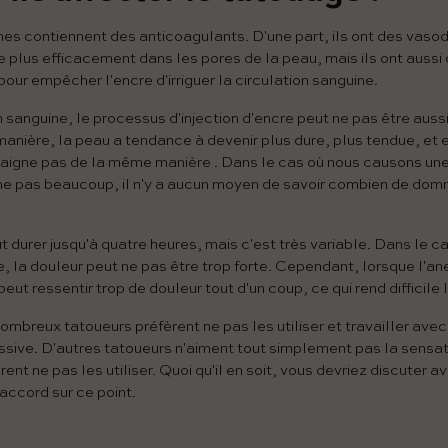
s contiennent des anticoagulants. D'une part, ils ont des vasod
e plus efficacement dans les pores de la peau, mais ils ont aussi
our empêcher l'encre d'irriguer la circulation sanguine.
n sanguine, le processus d'injection d'encre peut ne pas être auss
anière, la peau a tendance à devenir plus dure, plus tendue, et e
 saigne pas de la même manière . Dans le cas où nous causons un
gne pas beaucoup, il n'y a aucun moyen de savoir combien de do
ut durer jusqu'à quatre heures, mais c'est très variable. Dans le c
le, la douleur peut ne pas être trop forte. Cependant, lorsque l'an
peut ressentir trop de douleur tout d'un coup, ce qui rend difficile 
ombreux tatoueurs préfèrent ne pas les utiliser et travailler ave
essive. D'autres tatoueurs n'aiment tout simplement pas la sensa
rent ne pas les utiliser. Quoi qu'il en soit, vous devriez discuter a
accord sur ce point.