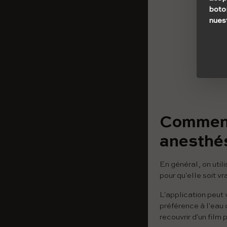
boto
nues
Comment
anesthés
En général, on util
pour qu'elle soit v
L'application peut
préférence à l'eau
recouvrir d'un film