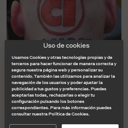
Uso de cookies
Usamos Cookies y otras tecnologías propias y de
terceros para hacer funcionar de manera correcta y
segura nuestra página web y personalizar su
contenido. También las utilizamos para analizar la
navegación de los usuarios y poder ajustar la
publicidad a tus gustos y preferencias. Puedes
aceptarlas todas, rechazarlas o elegir tu
Jim est venu avec beaucoup plus de personnes tatouées
configuración pulsando los botones
par les revenus de différentes entreprises, comme ce fut
correspondientes. Para más información puedes
le cas de
Karolyne Smith
, qui a littéralement obtenu
consultar nuestra Política de Cookies.
goldenplace.com
sur son front !