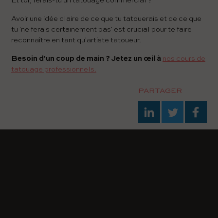
Et toi, ferais-tu un tatouage commercial ?
Avoir une idée claire de ce que tu tatouerais et de ce que
tu 'ne ferais certainement pas' est crucial pour te faire
reconnaître en tant qu'artiste tatoueur.
Besoin d'un coup de main ? Jetez un œil à
nos cours de
tatouage professionnels.
PARTAGER