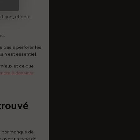
 ?
atique, et cela
es.
 pas à perforer les
in est essentiel.
 mieux et ce que
ndre à dessiner
trouvé
as par manque de
se avec un type de