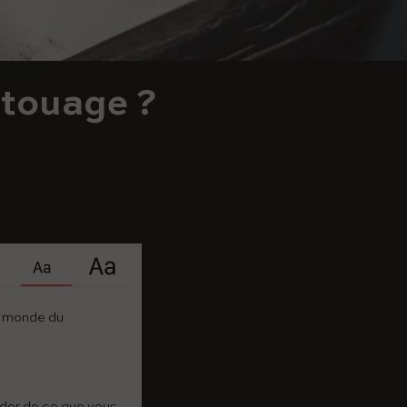
atouage ?
le monde du
ider de ce que vous