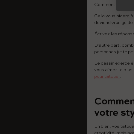
Comment sont mes co
Cela vous aidera à 
deviendra un guide 
Écrivez les réponse
D'autre part, comb
personnes juste pa
Le dessin exerce é
vous aimez le plus 
pour tatouer
.
Comment
votre sty
Eh bien, vos tatou
créativité, mais pa