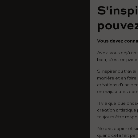
S'inspi
pouvez
Vous devez connaît
Avez-vous déjà ente
bien, c'est en partie
S'inspirer du trava
manière et en faire
créations d'une per
en majuscules comme
Il y a quelque chose
création artistique
toujours être respe
Ne pas copier et si
quand cela fait par