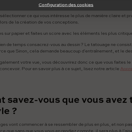
ups ? Est-ce que je préfère les traits épais ou les lignes fines
Configuration des cookies
sélectionner ce qui vous intéresse le plus de manière claire et pr
lors de la création de vos conceptions.
s sur papier et faites un score avec les éléments les plus critiqu
ien de temps consacrez-vous au dessin ? Le tatouage ne consiste
rce que Sinon, cela demande beaucoup d'entraînement, et le dess
galement votre vue, vous découvrirez donc ce que vous faites le
concevoir. Pour en savoir plus à ce sujet, lisez notre article
Appre
 savez-vous que vous avez 
le ?
ages ​​vont commencer à se ressembler de plus en plus, et non p
rce que sans que vous vous en rendiez compte, il sera plus à l'ai