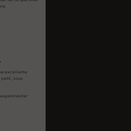
ère.
.
une excellente
 petit, vous
d'expérimenter