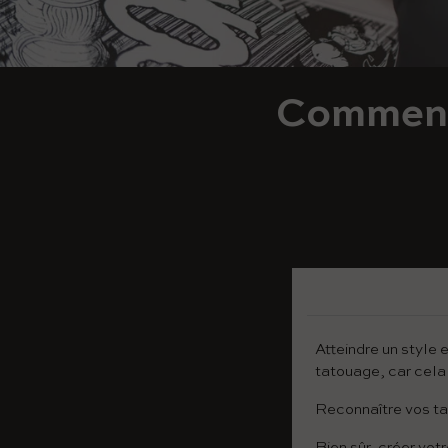
Comment 
Atteindre un style 
tatouage, car cela
Reconnaître vos ta
Bien sûr, créer vot