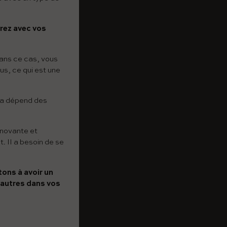
rez avec vos
Dans ce cas, vous
s, ce qui est une
la dépend des
nnovante et
. Il a besoin de se
ons à avoir un
 autres dans vos