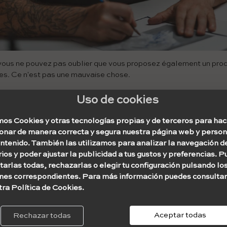
 vous ne pouvez pas oublier que vous proposez également un produ
res. Ce n'est pas une mauvaise chose.
ser de cette façon est une incitation à chercher quelque chose d'o
Uso de cookies
n'a pas été fait auparavant, et à prendre les styles que vous aimez
nière.
os Cookies y otras tecnologías propias y de terceros para hac
ionar de manera correcta y segura nuestra página web y person
era à s'améliorer jusqu'à ce que vous puissiez détecter les é
ontenido. También las utilizamos para analizar la navegación d
ios y poder ajustar la publicidad a tus gustos y preferencias. 
arlas todas, rechazarlas o elegir tu configuración pulsando lo
ile pour cela consiste à vous poser des questions telles que :
nes correspondientes. Para más información puedes consultar
ressent le plus et pourquoi ? Quelle est la chose la plus frappa
tra Política de Cookies.
Aceptar todas
Rechazar todas
re tatouer avec des encres noires ou de couleur ?