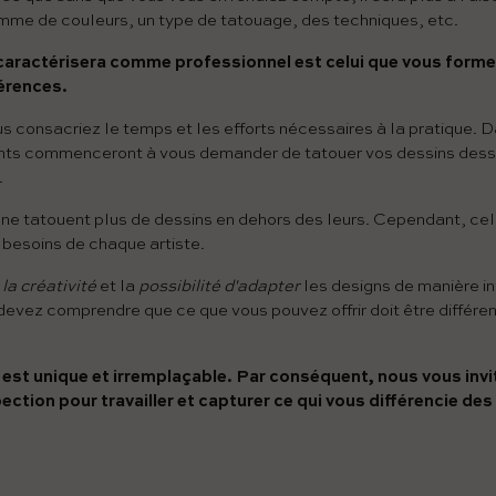
gamme de couleurs, un type de tatouage, des techniques, etc.
 caractérisera comme professionnel est celui que vous forme
érences.
 consacriez le temps et les efforts nécessaires à la pratique. 
ents commenceront à vous demander de tatouer vos dessins dessu
.
 ne tatouent plus de dessins en dehors des leurs. Cependant, ce
 besoins de chaque artiste.
s
la créativité
et la
possibilité d'adapter
les designs de manière i
evez comprendre que ce que vous pouvez offrir doit être différent
st unique et irremplaçable. Par conséquent, nous vous invit
ction pour travailler et capturer ce qui vous différencie des