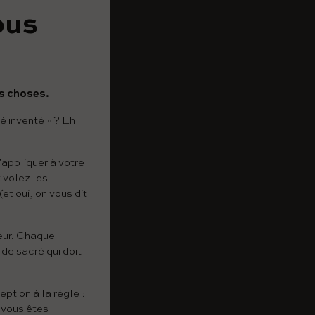
ous
es choses.
é inventé » ? Eh
'appliquer à votre
 volez les
et oui, on vous dit
teur. Chaque
 de sacré qui doit
ption à la règle :
i vous êtes