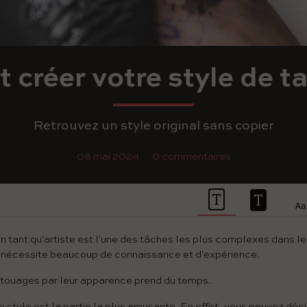
créer votre style de t
Retrouvez un style original sans copier
08 mai 2024
0 commentaires
en tant qu'artiste est l'une des tâches les plus complexes dans 
 nécessite beaucoup de connaissance et d'expérience.
touages ​​par leur apparence prend du temps.
re style est la partie la plus amusante. En effet, vous pouvez déc