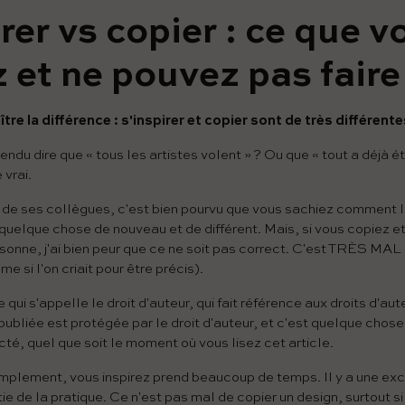
rer vs copier : ce que v
 et ne pouvez pas faire
re la différence : s'inspirer et copier sont de très différent
ndu dire que « tous les artistes volent » ? Ou que « tout a déjà ét
 vrai.
il de ses collègues, c'est bien pourvu que vous sachiez comment l
 quelque chose de nouveau et de différent. Mais, si vous copiez et
sonne, j'ai bien peur que ce ne soit pas correct. C'est TRÈS MAL (
 si l'on criait pour être précis).
 qui s'appelle le droit d'auteur, qui fait référence aux droits d'au
 publiée est protégée par le droit d'auteur, et c'est quelque chose
cté, quel que soit le moment où vous lisez cet article.
mplement, vous inspirez prend beaucoup de temps. Il y a une exce
tie de la pratique. Ce n'est pas mal de copier un design, surtout s