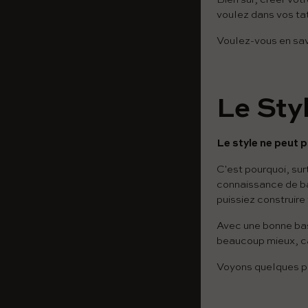
voulez dans vos tat
Voulez-vous en savo
Le Sty
Le style ne peut p
C'est pourquoi, sur
connaissance de bas
puissiez construire 
Avec une bonne bas
beaucoup mieux, car
Voyons quelques poi