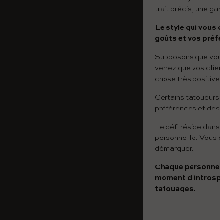
trait précis, une 
Le style qui vous
goûts et vos préf
Supposons que vous
verrez que vos cli
chose très positive
Certains tatoueurs
préférences et des
Le défi réside dan
personnelle. Vous d
démarquer.
Chaque personne e
moment d'introspe
tatouages.