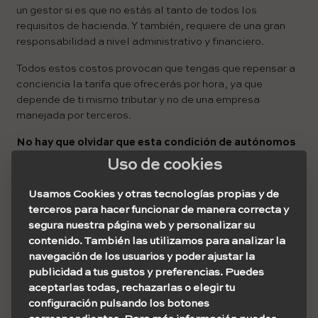
un gestor si es que no estás al tanto de todos los
requisitos de hacienda. Y también, requiere de una gran
responsabilidad a nivel administrativo y financiero.
Todos estos costos provocan que tengas que repensar a
conciencia la tarifa que ofrecerás por hora, ya que
depende de ti mismo tributar y no de una empresa
manejada por terceros.
No hay que olvidar que esta condición de autónomos
te excluye de beneficios
como lo son las vacaciones
Uso de cookies
pagas, los días libres, el derecho a paro, la seguridad de
un ingreso fijo mensual y mucho más.
Aunque, correrás
Usamos Cookies y otras tecnologías propias y de
con la ventaja de “ser tu propio jefe”
, en la mayoría de
terceros para hacer funcionar de manera correcta y
los casos podrás poner tus horarios y te tomarás otras
segura nuestra página web y personalizar su
libertades que bajo un contrato en relación de
contenido. También las utilizamos para analizar la
dependencia no podrías.
navegación de los usuarios y poder ajustar la
publicidad a tus gustos y preferencias. Puedes
aceptarlas todas, rechazarlas o elegir tu
configuración pulsando los botones
Propinas