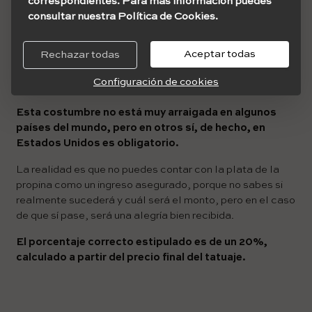
correspondientes. Para más información puedes
consultar nuestra Política de Cookies.
Si bien todos tus gastos deben estar acaparados dentro
de lo que cobras por sesión como tatuador, no está para
Aceptar todas
Rechazar todas
nada mal recibir una propina como símbolo de
agradecimiento por tu servicio personalizado y tu gran
Configuración de cookies
talento.
Esta costumbre no está muy arraigada en algunos
países del mundo, pero en otros sí, de hecho, en
Estados Unidos es obligatorio.
La realidad es que no puedes contar con la plata de la
propina como un ingreso asegurado, porque no sabes si
realmente sucederá y cuál será el monto, pero en el caso
de que sí pase, será una alegría bien recibida.
El porcentaje correcto estipulado es de un 20%,
calculado a partir del precio final del tatuaje.