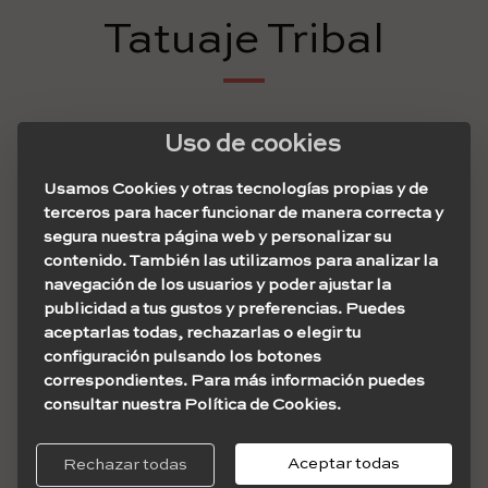
Tatuaje Tribal
Los tatuajes tribales suelen ser siluetas de símbolos o
Uso de cookies
decoraciones, y acostumbran a tatuarse en negro.
Usamos Cookies y otras tecnologías propias y de
Existe evidencia de que los indios prehistóricos, los
terceros para hacer funcionar de manera correcta y
vikingos, o en Asia o África, ya se utilizaban estos motivos
segura nuestra página web y personalizar su
en pinturas corporales o tatuajes. Sin embargo, los
contenido. También las utilizamos para analizar la
motivos tribales, tal y como los conocemos hoy, se
navegación de los usuarios y poder ajustar la
originaron en la Polinesia.
publicidad a tus gustos y preferencias. Puedes
aceptarlas todas, rechazarlas o elegir tu
Por otro lado, cada vez son más habituales los diseños
configuración pulsando los botones
en blanco y negro.
correspondientes. Para más información puedes
consultar nuestra Política de Cookies.
Fuente: Carlos Enrique;
@carlosnewtattoo
Aceptar todas
Rechazar todas
Fuente: Caio Spada;
@caio.spada