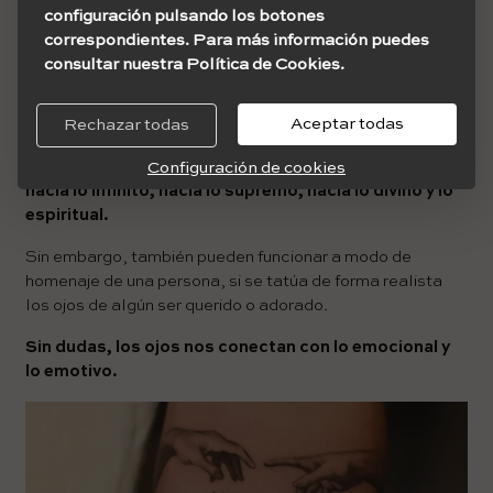
alma.
configuración pulsando los botones
correspondientes. Para más información puedes
Además, también pueden estar ligados a la protección
consultar nuestra Política de Cookies.
ante energías negativas y la mala suerte. Y dependiendo
del tipo de ojos que se tatúen, muchas personas le
Aceptar todas
Rechazar todas
atribuyen significados de purificación.
Los ojos, para muchas religiones, son la apertura
Configuración de cookies
hacia lo infinito, hacia lo supremo, hacia lo divino y lo
espiritual.
Sin embargo, también pueden funcionar a modo de
homenaje de una persona, si se tatúa de forma realista
los ojos de algún ser querido o adorado.
Sin dudas, los ojos nos conectan con lo emocional y
lo emotivo.