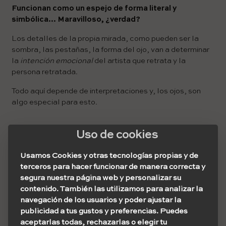
Funcionan como un espejo de forma literal y
simbólica… Maravilloso, ¿verdad?
Los detalles de la propia mirada, como pueden ser la
sombra, las pestañas, la forma del ojo, van a determinar
la
intención emocional
del artista que retrata y la
persona retratada.
Todo aquí depende de interpretaciones y, los ojos, son
algo especial para esto.
Uso de cookies
Su carga emocional
Usamos Cookies y otras tecnologías propias y de
terceros para hacer funcionar de manera correcta y
Uno de los significados de los tatuajes de ojos
segura nuestra página web y personalizar su
realistas es que se relacionan con la claridad, la
contenido. También las utilizamos para analizar la
profundidad y la sabiduría del alma.
navegación de los usuarios y poder ajustar la
Se dice que los ojos muestran la verdad de una persona y
publicidad a tus gustos y preferencias. Puedes
que por medio de ellos se ve el estado emocional del
aceptarlas todas, rechazarlas o elegir tu