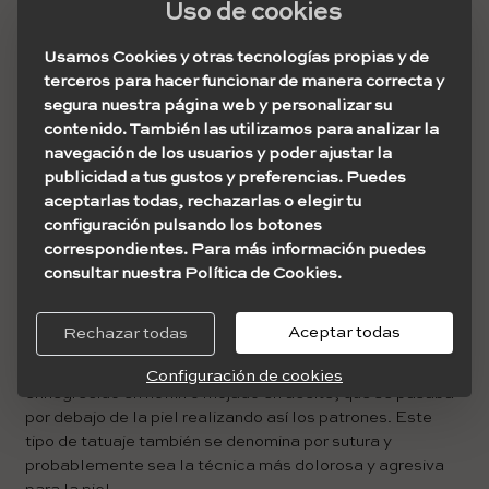
Uso de cookies
en las mujeres, quienes asociaban estas marcas a la
protección ante lo divino con un fuerte componente
Usamos Cookies y otras tecnologías propias y de
religioso y espiritual.
terceros para hacer funcionar de manera correcta y
segura nuestra página web y personalizar su
contenido. También las utilizamos para analizar la
Las primeras
navegación de los usuarios y poder ajustar la
publicidad a tus gustos y preferencias. Puedes
técnicas
aceptarlas todas, rechazarlas o elegir tu
configuración pulsando los botones
correspondientes. Para más información puedes
Existen muy diversas técnicas que datan de las primeras
consultar nuestra Política de Cookies.
civilizaciones que se realizaron tatuajes en sus cuerpos.
Entre ellas, la técnica de cosido fue la mayormente
utilizada por los pueblos Inuit. Normalmente los tatuajes
Aceptar todas
Rechazar todas
eran realizados por las ancianas y la técnica consistía en
utilizar agujas de marfil o hueso de ballena con un hilo
Configuración de cookies
ennegrecido en hollín o mojado en aceite, que se pasaba
por debajo de la piel realizando así los patrones. Este
tipo de tatuaje también se denomina por sutura y
probablemente sea la técnica más dolorosa y agresiva