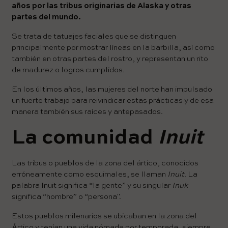
años por las tribus originarias de Alaska y otras
partes del mundo.
Se trata de tatuajes faciales que se distinguen
principalmente por mostrar líneas en la barbilla, así como
también en otras partes del rostro, y representan un rito
de madurez o logros cumplidos.
En los últimos años, las mujeres del norte han impulsado
un fuerte trabajo para reivindicar estas prácticas y de esa
manera también sus raíces y antepasados.
La comunidad
Inuit
Las tribus o pueblos de la zona del ártico, conocidos
erróneamente como esquimales, se llaman
Inuit
. La
palabra Inuit significa “la gente” y su singular
Inuk
significa “hombre” o “persona''.
Estos pueblos milenarios se ubicaban en la zona del
Ártico y tenían una vida nómada por temporada, siempre