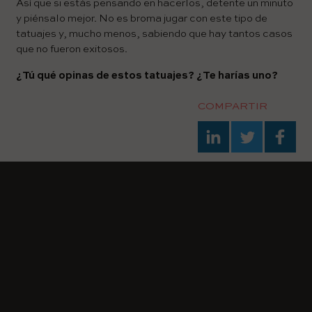
Así que si estás pensando en hacerlos, detente un minuto
y piénsalo mejor. No es broma jugar con este tipo de
tatuajes y, mucho menos, sabiendo que hay tantos casos
que no fueron exitosos.
¿Tú qué opinas de estos tatuajes? ¿Te harías uno?
COMPARTIR