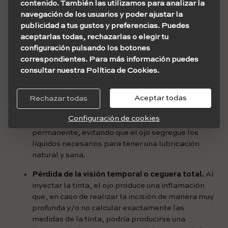
contenido. También las utilizamos para analizar la
¿Cuáles son los
navegación de los usuarios y poder ajustar la
publicidad a tus gustos y preferencias. Puedes
riesgos al hacer
aceptarlas todas, rechazarlas o elegir tu
configuración pulsando los botones
correspondientes. Para más información puedes
tatuajes oculares?
consultar nuestra Política de Cookies.
Infección o irritación del globo ocular
. Esto
Aceptar todas
Rechazar todas
puede ser temporal y al cabo de poco tiempo y
con la ayuda de medicamentos, desaparece o, por
Configuración de cookies
lo contrario, puede quedar como un daño
permanente, evitando que el ojo segregue los
líquidos necesarios para tener una lubricación
natural y sana.
Pérdida de la visión temporal o ceguera total.
Al
inyectar la tinta, el ojo produce una inflamación
que, en caso de realizar la incisión de manera muy
profunda y/o no calcular exactamente las
medidas de la tinta, podría producirse una