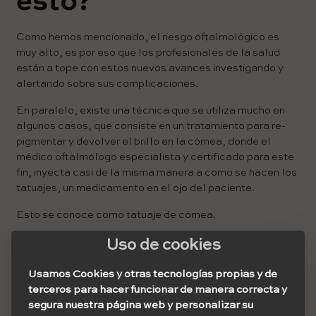
esto?
Como hemos mencionado, el riesgo oftalmológico es
muy alto, es por eso que los profesionales de la salud
están a tope con estos nuevos avances investigando y
alertando sobre sus complicaciones.
En paralelo, existe una técnica que se utiliza mucho en
algunos casos, que consiste en un tratamiento para re-
pigmentar y devolver el brillo en la córnea, donde el
médico oftalmólogo especialista y certificado para este
fin, inyecta casi de la misma manera a como se hacen los
tatuajes, un medicamento en el ojo del paciente.
Esto se conoce como tatuaje de córnea.
No obstante, muchos médicos alertan que, aunque el
Uso de cookies
estudio de tatuajes esté aprobado y los
profesionales que allí trabajen sean personas
Usamos Cookies y otras tecnologías propias y de
certificadas, no es recomendable llevar a cabo esta
terceros para hacer funcionar de manera correcta y
práctica.
segura nuestra página web y personalizar su