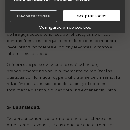
consultar nuestra Política de Cookies.
Aceptar todas
Rechazar todas
2- El dolor puede jugar en contra.
Configuración de cookies
Si bien más arriba indicábamos que sentir el propio dolor
de la aguja puede tener sus beneficios, también sus
contras. Y esto es porque puede darse que, de manera
involuntaria, no toleres el dolor y levantes la mano e
interrumpas el trazo.
Si fuera otra persona la que te esté tatuando,
probablemente no vacile al momento de realizar las
pasadas con la máquina, pero al tratarse de ti mismo, la
relación con la sensibilidad de la piel y el dolor es
totalmente distinta, volviéndola una experiencia única.
3- La ansiedad.
Ya sea por cansancio, por no tolerar el pinchazo o por
otras tantas razones, la ansiedad por querer terminar