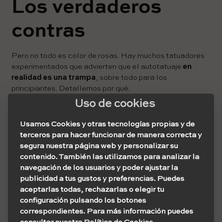
Los verdaderos
contras
Pero no todo es color de rosas. Hay muchos tatuadores
experimentados que advierten que el autotatuaje
en
realidad es una trampa
, sobre todo para los
principiantes. Detallemos por qué.
Uso de cookies
1- Se puede perder el campo de visión.
Usamos Cookies y otras tecnologías propias y de
terceros para hacer funcionar de manera correcta y
Dependiendo de la zona en la que te tatúes, con el
segura nuestra página web y personalizar su
autotatuaje perderás una porción del campo de visión que
contenido. También las utilizamos para analizar la
tendrías si se tratara del cuerpo de otro, porque estarás
navegación de los usuarios y poder ajustar la
limitado a los movimientos y tu mirada se tendrá que
publicidad a tus gustos y preferencias. Puedes
acomodar a esto.
aceptarlas todas, rechazarlas o elegir tu
Además, por más de que utilices una iluminación super
configuración pulsando los botones
pareja y potente, en algún momento aparecerán algunas
correspondientes. Para más información puedes
sombras que molestarán.