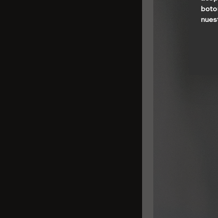
boto
nues