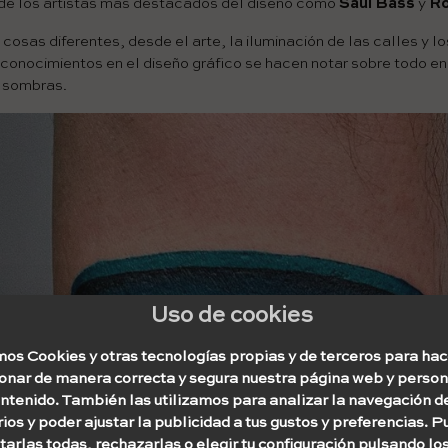
 de los artistas más destacados del diseño como
Saul Bass
y
Ro
cosas diferentes, desde el arte, la iluminación de las calles y lo
 conocimientos en el diseño gráfico se hacen notar sobre todo en
r sombras.
Uso de cookies
os Cookies y otras tecnologías propias y de terceros para hac
ionar de manera correcta y segura nuestra página web y person
ontenido. También las utilizamos para analizar la navegación d
ios y poder ajustar la publicidad a tus gustos y preferencias. 
arlas todas, rechazarlas o elegir tu configuración pulsando lo