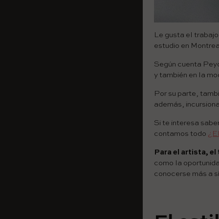
Le gusta el trabaj
estudio en Montrea
Según cuenta Peyote
y también en la mod
Por su parte, tamb
además, incursion
Si te interesa sabe
contamos todo
¿El
Para el artista, e
como la oportunidad
conocerse más a s