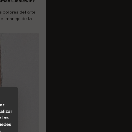
man Cieslewicz
.
s colores del arte
 el manejo de la
er
alizar
e los
Puedes
s