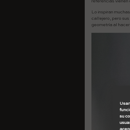
referencias vienen
Lo inspiran muchas 
callejero, pero sus
geometría al hace
Usam
func
su c
usuar
acept