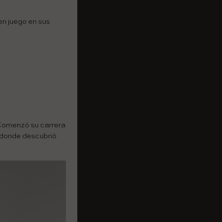
en juego en sus
 Comenzó su carrera
í donde descubrió