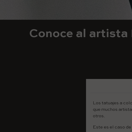
Conoce al artista
Los tatuajes a colo
que muchos artistas
otros.
Este es el caso de 