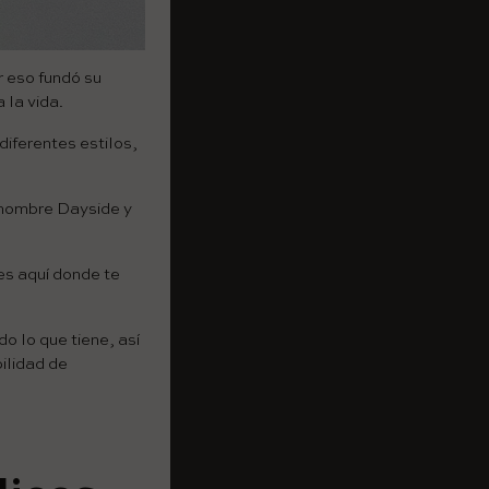
r eso fundó su
 la vida.
diferentes estilos,
 nombre Dayside y
es aquí donde te
do lo que tiene, así
ilidad de