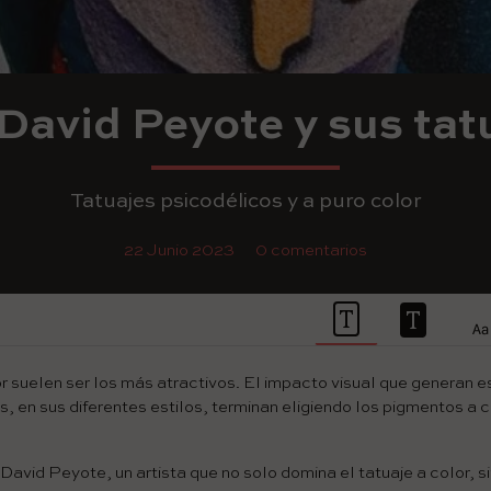
 David Peyote y sus tat
Tatuajes psicodélicos y a puro color
22 Junio 2023
0 comentarios
r suelen ser los más atractivos. El impacto visual que generan es
, en sus diferentes estilos, terminan eligiendo los pigmentos a 
David Peyote, un artista que no solo domina el tatuaje a color, s