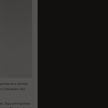
ue hacía y sentía
mo tatuador del
as. Sus principales