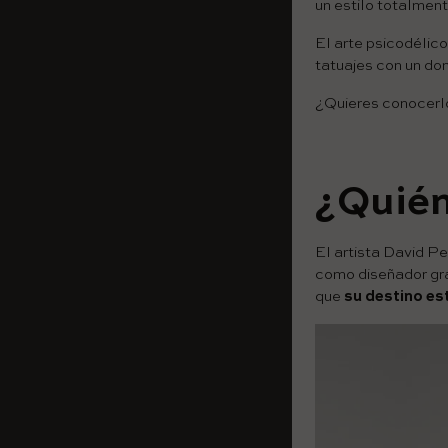
un estilo totalment
El arte psicodélico
tatuajes con un do
¿Quieres conocerlo
¿Quién
El artista David P
como diseñador grá
que
su destino es