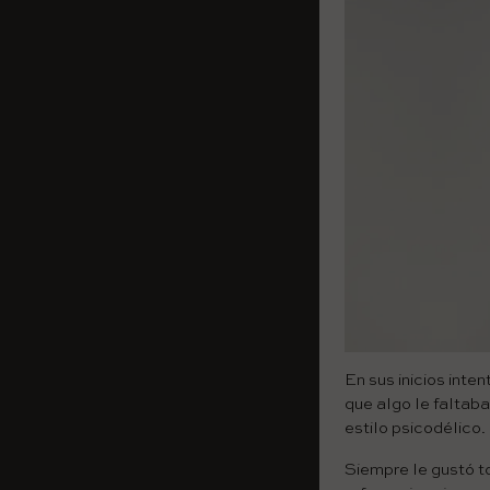
En sus inicios inte
que algo le faltab
estilo psicodélico.
Siempre le gustó to