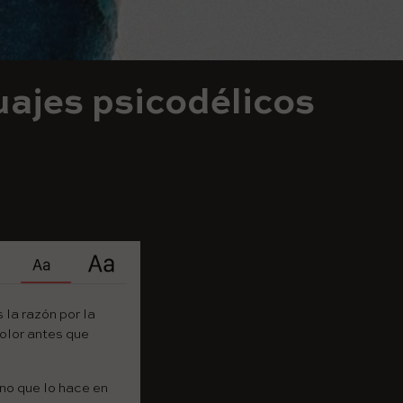
uajes psicodélicos
 la razón por la
color antes que
ino que lo hace en