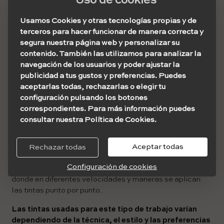
Uso de cookies
Usamos Cookies y otras tecnologías propias y de
terceros para hacer funcionar de manera correcta y
Para quienes recién incursionan en esta técnica, es muy
segura nuestra página web y personalizar su
recomendable que al practicar, empiecen por las zonas
contenido. También las utilizamos para analizar la
más oscuras del diseño con el fin de ir generando un
navegación de los usuarios y poder ajustar la
degradado poco a poco.
publicidad a tus gustos y preferencias. Puedes
aceptarlas todas, rechazarlas o elegir tu
Las agujas a utilizar, suelen ser las de tipo RL de bajo
configuración pulsando los botones
calibre, ya que de esta manera se puede lograr puntos
correspondientes. Para más información puedes
prolijos y no muy gruesos, que es lo importante, puesto
consultar nuestra Política de Cookies.
que de esta manera es mucho más fácil dominar las luces
y sombras.
Aceptar todas
Rechazar todas
Estos tatuajes, además de hacerse con máquinas, se
Configuración de cookies
pueden realizar por medio de la técnica Handpoke,
donde en diferentes velocidades y maneras se aplican
las tintas punto por punto.
Las tintas usadas para este tipo de trabajo varían
dependiendo de la técnica, el estilo y las preferencias