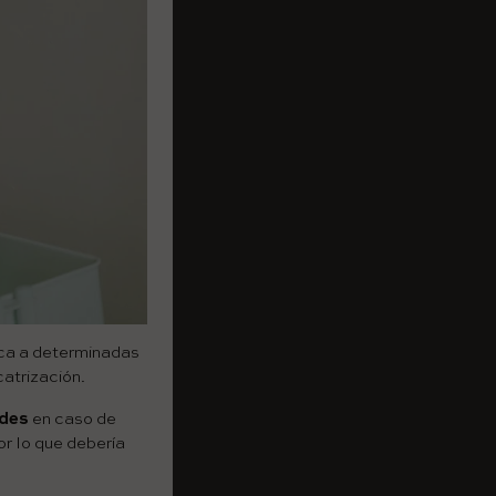
ica a determinadas
catrización.
ides
en caso de
or lo que debería