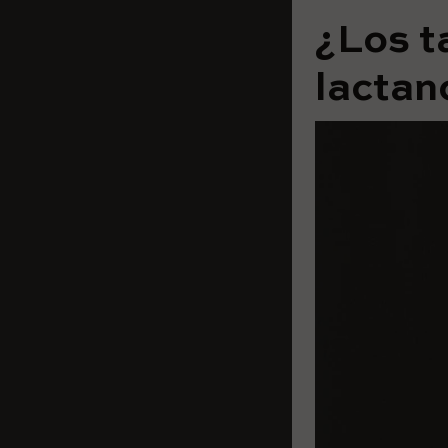
¿Los t
lactan