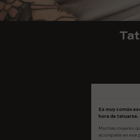
Tat
Es muy común esc
hora de tatuarse.
Muchas mujeres qui
acompañe en ese p