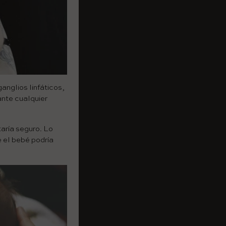
anglios linfáticos,
ante cualquier
taría seguro. Lo
 el bebé podría