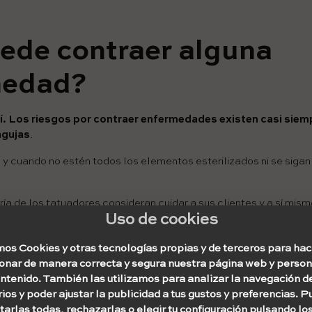
ede contraer alguna
medad?
í. Los riesgos por contraer enfermedades existen casi sie
agujas
.
 y cuando no estén todos los elementos esterilizados ni se sigan
ía de los tatuadores consideran cuidar a sus clientes y a sí mis
Uso de cookies
las zonas a trabajar, aunque hay que estar atentos y alertas ante
rificar que todo esté en condiciones.
os Cookies y otras tecnologías propias y de terceros para hac
ás puedes entrar a nuestra nota
Tatuajes no regulados
.
ionar de manera correcta y segura nuestra página web y person
ontenido. También las utilizamos para analizar la navegación d
que pueden transmitirse son Hepatitis B, Hepatitis C, Sífil
ios y poder ajustar la publicidad a tus gustos y preferencias. 
arlas todas, rechazarlas o elegir tu configuración pulsando lo