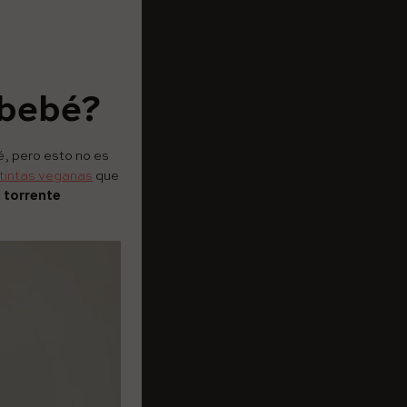
 bebé?
é, pero esto no es
tintas veganas
que
l torrente