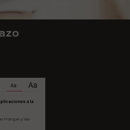
razo
licaciones a la
as marque y las