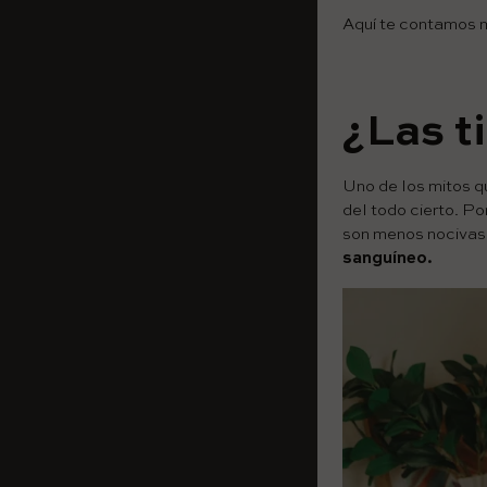
Aquí te contamos 
¿Las t
Uno de los mitos qu
del todo cierto. Po
son menos nocivas
sanguíneo.