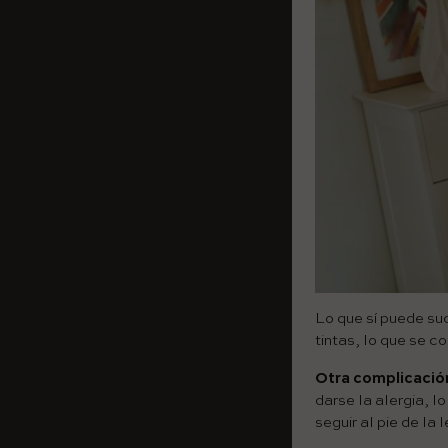
Lo que sí puede su
tintas, lo que se 
Otra complicació
darse la alergia, 
seguir al pie de la 