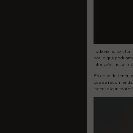
Todavía no existen 
por lo que podríamo
infección, no se r
En caso de tener un
que se recomienda 
ingerir algún mater