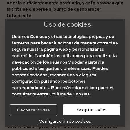
a ser lo suficientemente profunda, y esto provoca que
la tinta se disperse al punto de desaparecer
totalmente.
Uso de cookies
No obstante, la parte inferior de la lengua, es decir, la
parte de abajo, podría tatuarse con las máquinas
Usamos Cookies y otras tecnologías propias y de
convencionales, ya que esta zona tiene una capa menor
terceros para hacer funcionar de manera correcta y
de tejido epitelial, lo cual permite que la tinta se instale y
segura nuestra página web y personalizar su
no se mueva ni se desprenda.
contenido. También las utilizamos para analizar la
navegación de los usuarios y poder ajustar la
Por otro lado, hay algunos artistas que experimentan
publicidad a tus gustos y preferencias. Puedes
tatuar la parte superior de la lengua con el método hand
aceptarlas todas, rechazarlas o elegir tu
poke para lograr una inyección más precisa de la tinta.
configuración pulsando los botones
Pero al no haber regulaciones ni certificaciones sobre
correspondientes. Para más información puedes
este tema, es todo a prueba y error.
consultar nuestra Política de Cookies.
Aceptar todas
Rechazar todas
El diseño
Configuración de cookies
Cuanto más simples, mejor. En este tipo de tatuajes es