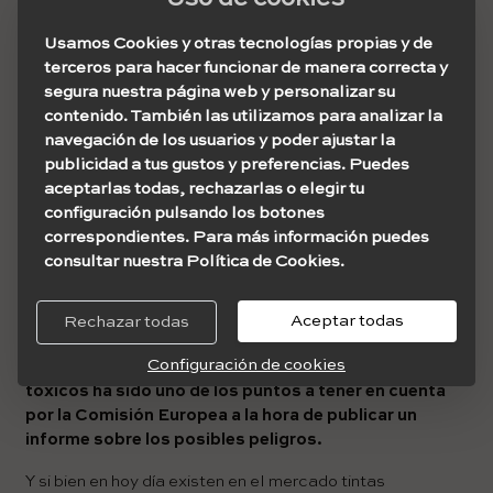
Sin embargo, la composición química de las
Tintas de
Tatuaje
es muy variada, pudiendo contener tanto
Usamos Cookies y otras tecnologías propias y de
elementos orgánicos como metales pesados
terceros para hacer funcionar de manera correcta y
perjudiciales (níquel, cromo, magnesio o el cobalto son
segura nuestra página web y personalizar su
algunos de ellos). Vamos a distinguirlas en dos:
contenido. También las utilizamos para analizar la
navegación de los usuarios y poder ajustar la
Tintas negras.
Su principio activo es el carbón y
publicidad a tus gustos y preferencias. Puedes
son las más comunes. Estas se vienen utilizando
aceptarlas todas, rechazarlas o elegir tu
hace más de 4 000 años y hasta el momento no se
configuración pulsando los botones
han detectado problemas graves en el sistema.
correspondientes. Para más información puedes
Tintas de color.
Antiguamente, se elaboraban
consultar nuestra Política de Cookies.
con materiales pesados, pero desde hace varias
décadas se fueron sustituyendo por colorantes
Aceptar todas
Rechazar todas
sintéticos menos nocivos.
Configuración de cookies
Garantizar que las tintas no contengan componentes
tóxicos ha sido uno de los puntos a tener en cuenta
por la Comisión Europea a la hora de publicar un
informe sobre los posibles peligros.
Y si bien en hoy día existen en el mercado tintas