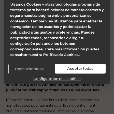
éléments organiques et des métaux lourds nocifs (nickel,
Usamos Cookies y otras tecnologías propias y de
chrome, magnésium ou cobalt en font partie). Nous
terceros para hacer funcionar de manera correcta y
allons les distinguer en deux :
segura nuestra página web y personalizar su
contenido. También las utilizamos para analizar la
Encres noires.
Son ingrédient actif est le
navegación de los usuarios y poder ajustar la
carbone, et ce sont les plus courantes. Ceux-ci
publicidad a tus gustos y preferencias. Puedes
sont utilisés depuis plus de 4 000 ans et à ce jour
aceptarlas todas, rechazarlas o elegir tu
aucun problème sérieux n'a été détecté.
configuración pulsando los botones
Encres de couleur.
Autrefois, ils étaient fabriqués
correspondientes. Para más información puedes
avec des matériaux lourds, mais depuis plusieurs
consultar nuestra Política de Cookies.
décennies, ils ont été remplacés par des
colorants synthétiques moins nocifs.
Aceptar todas
Rechazar todas
S'assurer que les encres ne contiennent pas de
Configuration des cookies
composants toxiques a été l'un des points à prendre
en compte par la Commission Européenne lors de la
publication d'un rapport sur les risques éventuels.
Même s'il existe aujourd'hui sur le marché des encres
homologuées pour garantir qu'elles ne contiennent
aucune substance toxique ou nocive pour le corps